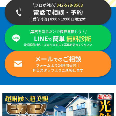
\プロが対応/
042-578-8508
電話で相談・予約
[ 受付時間 ] 8:00～19:00 日曜定休
\写真を送るだけで概算見積もり！/
LINE
簡単
無料診断
で
最短即日対応！ 友だち追加して写真を送ってください
メール
ご相談
での
フォームより24時間受付！
担当スタッフよりご連絡します