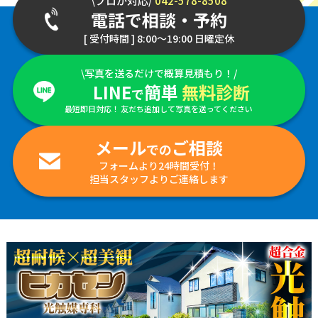
\プロが対応/
042-578-8508
電話で相談・予約
[ 受付時間 ] 8:00～19:00 日曜定休
\写真を送るだけで概算見積もり！/
LINE
簡単
無料診断
で
最短即日対応！ 友だち追加して写真を送ってください
メール
ご相談
での
フォームより24時間受付！
担当スタッフよりご連絡します