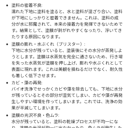
塗料の密着不良:
濡れた下地に塗料を塗ると、水と塗料が混ざり合い、塗料
が下地にしっかりと密着できません。これは、塗料の成
分が水に邪魔されて、本来の接着力を発揮できないためで
す。結果として、塗膜が剥がれやすくなったり、浮いてき
たりする原因になります。
塗膜の膨れ・水ぶくれ（ブリスター）:
下地に水分が残っていると、塗装後にその水分が蒸発しよ
うとします。塗膜は水蒸気を完全に通さないため、行き場
を失った水蒸気が塗膜を押し上げ、膨れや水ぶくれとして
表面に現れます。これは美観を損ねるだけでなく、耐久性
も著しく低下させます。
カビ・藻の再発:
バイオ洗浄でせっかくカビや藻を除去しても、下地に水分
が残っているとその部分が湿気てしまい、カビや藻が再発
生しやすい環境を作ってしまいます。これでは、洗浄の効
果が半減してしまいます。
塗膜の光沢不良・色ムラ:
水分が残っていると、塗料の乾燥プロセスが不均一にな
り、塗膜の光沢が均一に出なかったり、色ムラが発生した