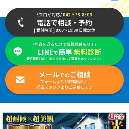
\プロが対応/
042-578-8508
電話で相談・予約
[ 受付時間 ] 8:00～19:00 日曜定休
\写真を送るだけで概算見積もり！/
LINE
簡単
無料診断
で
最短即日対応！ 友だち追加して写真を送ってください
メール
ご相談
での
フォームより24時間受付！
担当スタッフよりご連絡します