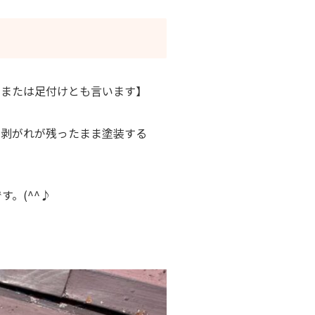
りまたは足付けとも言います】
の剥がれが残ったまま塗装する
。(^^♪