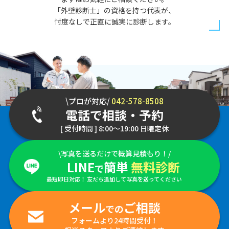
「外壁診断士」の資格を持つ代表が、
忖度なしで正直に誠実に診断します。
\プロが対応/
042-578-8508
電話で相談・予約
[ 受付時間 ] 8:00～19:00 日曜定休
\写真を送るだけで概算見積もり！/
LINE
簡単
無料診断
で
最短即日対応！ 友だち追加して写真を送ってください
メール
ご相談
での
フォームより24時間受付！