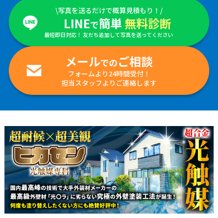
\写真を送るだけで概算見積もり！/
LINE
簡単
無料診断
で
最短即日対応！ 友だち追加して写真を送ってください
メール
ご相談
での
フォームより24時間受付！
担当スタッフよりご連絡します