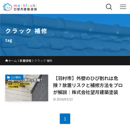
クラック 補修
tag
ホーム
新着情報
クラック 補修
【羽村市】外壁のひび割れは危
ひび割れ
険？放置リスクと補修方法をプロ
が解説｜株式会社望月建築塗装
2026/03/22
1