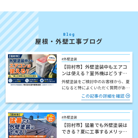
Blog
屋根・外壁工事ブログ
#外壁塗装
【羽村市】外壁塗装中もエアコ
ンは使える？室外機はどうす
る？職人が解説
外壁塗装をご検討中のお客様から、夏
になると特によくいただく質問があり
ます。 「工事中でもエアコンは使え
この記事の詳細を確認
ますか？」 結論からお伝…
#外壁塗装
【羽村市】猛暑でも外壁塗装は
できる？夏に工事するメリッ
ト・注意点を職人が解説