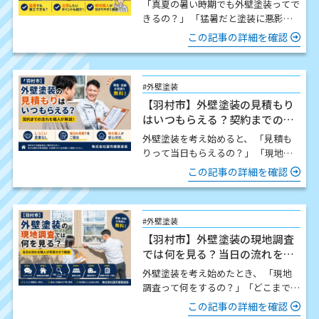
「真夏の暑い時期でも外壁塗装ってで
きるの？」 「猛暑だと塗装に悪影響
はないの？」 この時期になると、こ
この記事の詳細を確認
のようなご質問をいた…
#外壁塗装
【羽村市】外壁塗装の見積もり
はいつもらえる？契約までの流
れを職人が解説
外壁塗装を考え始めると、 「見積も
りって当日もらえるの？」 「現地調
査したら契約しないといけないの？」
この記事の詳細を確認
「どんな流れで進…
#外壁塗装
【羽村市】外壁塗装の現地調査
では何を見る？当日の流れを職
人が写真付きで解説
外壁塗装を考え始めたとき、 「現地
調査って何をするの？」「どこまで細
かく見てもらえるの？」「時間はどの
この記事の詳細を確認
くらいかかるの？」 この…