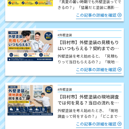
「真夏の暑い時期でも外壁塗装ってで
きるの？」 「猛暑だと塗装に悪影響
はないの？」 この時期になると、こ
この記事の詳細を確認
のようなご質問をいた…
#外壁塗装
【羽村市】外壁塗装の見積もり
はいつもらえる？契約までの流
れを職人が解説
外壁塗装を考え始めると、 「見積も
りって当日もらえるの？」 「現地調
査したら契約しないといけないの？」
この記事の詳細を確認
「どんな流れで進…
#外壁塗装
【羽村市】外壁塗装の現地調査
では何を見る？当日の流れを職
人が写真付きで解説
外壁塗装を考え始めたとき、 「現地
調査って何をするの？」「どこまで細
かく見てもらえるの？」「時間はどの
この記事の詳細を確認
くらいかかるの？」 この…