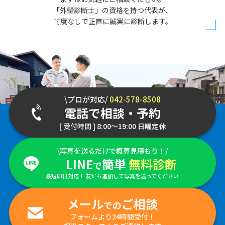
「外壁診断士」の資格を持つ代表が、
忖度なしで正直に誠実に診断します。
\プロが対応/
042-578-8508
電話で相談・予約
[ 受付時間 ] 8:00～19:00 日曜定休
\写真を送るだけで概算見積もり！/
LINE
簡単
無料診断
で
最短即日対応！ 友だち追加して写真を送ってください
メール
ご相談
での
フォームより24時間受付！