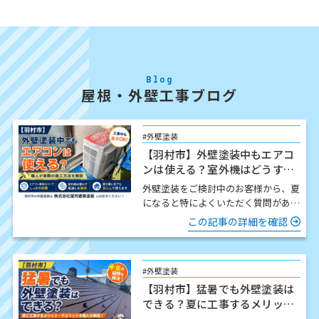
Blog
屋根・外壁工事ブログ
#外壁塗装
【羽村市】外壁塗装中もエアコ
ンは使える？室外機はどうす
る？職人が解説
外壁塗装をご検討中のお客様から、夏
になると特によくいただく質問があり
ます。 「工事中でもエアコンは使え
この記事の詳細を確認
ますか？」 結論からお伝…
#外壁塗装
【羽村市】猛暑でも外壁塗装は
できる？夏に工事するメリッ
ト・注意点を職人が解説