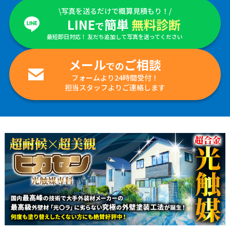
\写真を送るだけで概算見積もり！/
LINE
簡単
無料診断
で
最短即日対応！ 友だち追加して写真を送ってください
メール
ご相談
での
フォームより24時間受付！
担当スタッフよりご連絡します