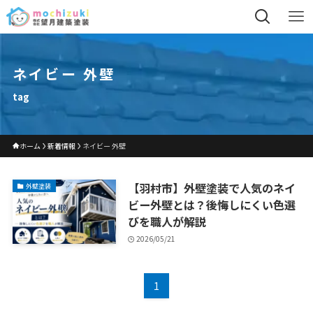
ネイビー 外壁
tag
ホーム
新着情報
ネイビー 外壁
【羽村市】外壁塗装で人気のネイ
外壁塗装
ビー外壁とは？後悔しにくい色選
びを職人が解説
2026/05/21
1