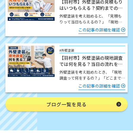
【羽村市】外壁塗装の見積もり
はいつもらえる？契約までの流
れを職人が解説
外壁塗装を考え始めると、 「見積も
りって当日もらえるの？」 「現地調
査したら契約しないといけないの？」
この記事の詳細を確認
「どんな流れで進…
#外壁塗装
【羽村市】外壁塗装の現地調査
では何を見る？当日の流れを職
人が写真付きで解説
外壁塗装を考え始めたとき、 「現地
調査って何をするの？」「どこまで細
かく見てもらえるの？」「時間はどの
この記事の詳細を確認
くらいかかるの？」 この…
ブログ一覧を見る