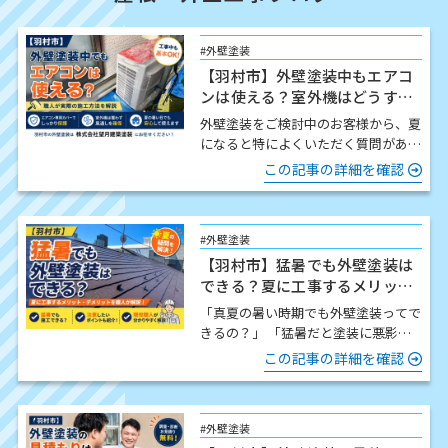
#外壁塗装
【羽村市】外壁塗装中もエアコ
ンは使える？室外機はどうす
る？職人が解説
外壁塗装をご検討中のお客様から、夏
になると特によくいただく質問があり
ます。 「工事中でもエアコンは使え
この記事の詳細を確認
ますか？」 結論からお伝…
#外壁塗装
【羽村市】猛暑でも外壁塗装は
できる？夏に工事するメリッ
ト・注意点を職人が解説
「真夏の暑い時期でも外壁塗装ってで
きるの？」 「猛暑だと塗装に悪影響
はないの？」 この時期になると、こ
この記事の詳細を確認
のようなご質問をいた…
#外壁塗装