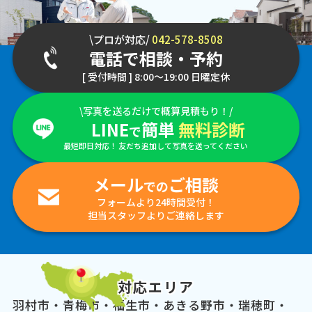
\プロが対応/
042-578-8508
電話で相談・予約
[ 受付時間 ] 8:00～19:00 日曜定休
\写真を送るだけで概算見積もり！/
LINE
簡単
無料診断
で
最短即日対応！ 友だち追加して写真を送ってください
メール
ご相談
での
フォームより24時間受付！
担当スタッフよりご連絡します
対応エリア
羽村市・青梅市・福生市・あきる野市・瑞穂町・