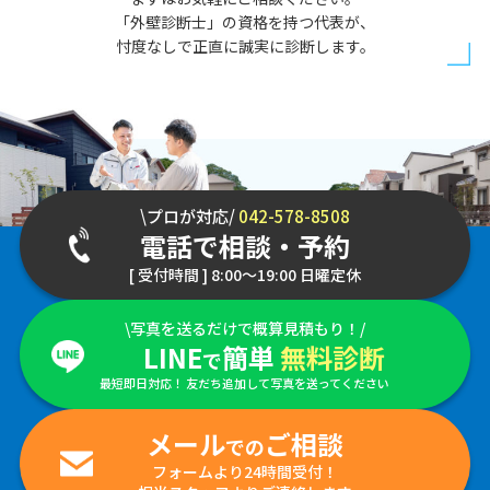
「外壁診断士」の資格を持つ代表が、
忖度なしで正直に誠実に診断します。
\プロが対応/
042-578-8508
電話で相談・予約
[ 受付時間 ] 8:00～19:00 日曜定休
\写真を送るだけで概算見積もり！/
LINE
簡単
無料診断
で
最短即日対応！ 友だち追加して写真を送ってください
メール
ご相談
での
フォームより24時間受付！