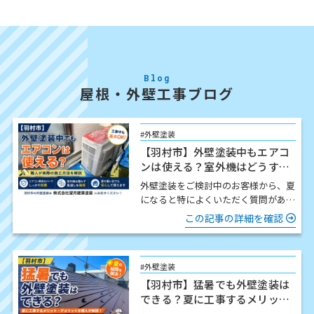
Blog
屋根・外壁工事ブログ
#外壁塗装
【羽村市】外壁塗装中もエアコ
ンは使える？室外機はどうす
る？職人が解説
外壁塗装をご検討中のお客様から、夏
になると特によくいただく質問があり
ます。 「工事中でもエアコンは使え
この記事の詳細を確認
ますか？」 結論からお伝…
#外壁塗装
【羽村市】猛暑でも外壁塗装は
できる？夏に工事するメリッ
ト・注意点を職人が解説