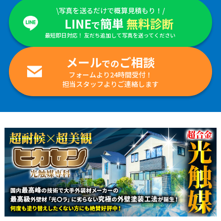
\写真を送るだけで概算見積もり！/
LINE
簡単
無料診断
で
最短即日対応！ 友だち追加して写真を送ってください
メール
ご相談
での
フォームより24時間受付！
担当スタッフよりご連絡します