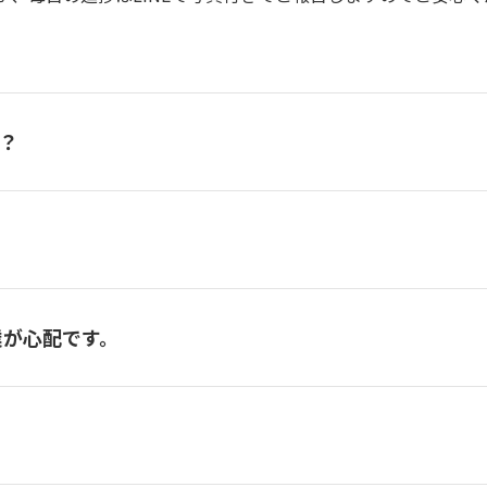
？
業が心配です。