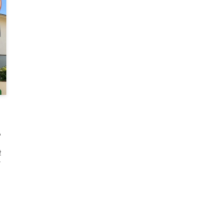
ま
い
、
般
か