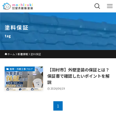
塗料保証
tag
ホーム
新着情報
塗料保証
【羽村市】外壁塗装の保証とは？
屋根・外壁工事ブログ
保証書で確認したいポイントを解
説
2026/06/19
1