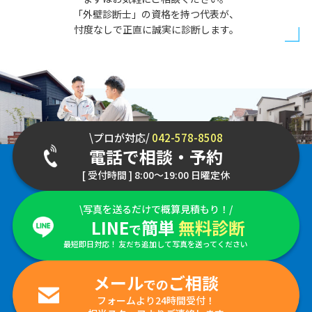
「外壁診断士」の資格を持つ代表が、
忖度なしで正直に誠実に診断します。
\プロが対応/
042-578-8508
電話で相談・予約
[ 受付時間 ] 8:00～19:00 日曜定休
\写真を送るだけで概算見積もり！/
LINE
簡単
無料診断
で
最短即日対応！ 友だち追加して写真を送ってください
メール
ご相談
での
フォームより24時間受付！