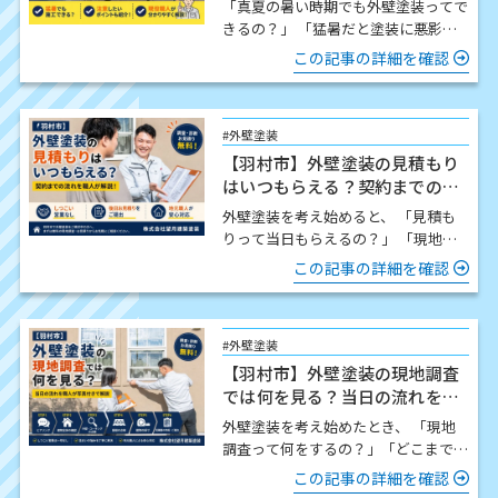
「真夏の暑い時期でも外壁塗装ってで
きるの？」 「猛暑だと塗装に悪影響
はないの？」 この時期になると、こ
この記事の詳細を確認
のようなご質問をいた…
#外壁塗装
【羽村市】外壁塗装の見積もり
はいつもらえる？契約までの流
れを職人が解説
外壁塗装を考え始めると、 「見積も
りって当日もらえるの？」 「現地調
査したら契約しないといけないの？」
この記事の詳細を確認
「どんな流れで進…
#外壁塗装
【羽村市】外壁塗装の現地調査
では何を見る？当日の流れを職
人が写真付きで解説
外壁塗装を考え始めたとき、 「現地
調査って何をするの？」「どこまで細
かく見てもらえるの？」「時間はどの
この記事の詳細を確認
くらいかかるの？」 この…