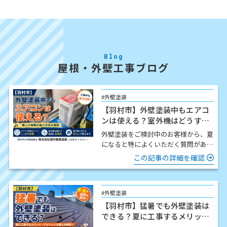
Blog
屋根・外壁工事ブログ
#外壁塗装
【羽村市】外壁塗装中もエアコ
ンは使える？室外機はどうす
る？職人が解説
外壁塗装をご検討中のお客様から、夏
になると特によくいただく質問があり
ます。 「工事中でもエアコンは使え
この記事の詳細を確認
ますか？」 結論からお伝…
#外壁塗装
【羽村市】猛暑でも外壁塗装は
できる？夏に工事するメリッ
ト・注意点を職人が解説