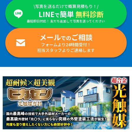
\写真を送るだけで概算見積もり！/
LINE
簡単
無料診断
で
最短即日対応！ 友だち追加して写真を送ってください
メール
ご相談
での
フォームより24時間受付！
担当スタッフよりご連絡します