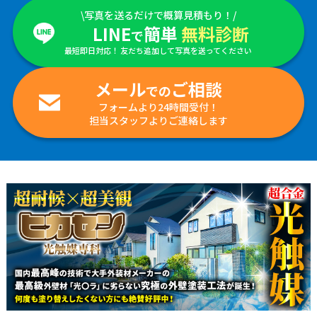
\写真を送るだけで概算見積もり！/
LINE
簡単
無料診断
で
最短即日対応！ 友だち追加して写真を送ってください
メール
ご相談
での
フォームより24時間受付！
担当スタッフよりご連絡します