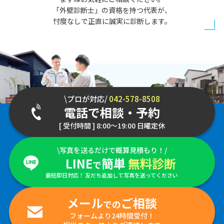
「外壁診断士」の資格を持つ代表が、
忖度なしで正直に誠実に診断します。
\プロが対応/
042-578-8508
電話で相談・予約
[ 受付時間 ] 8:00～19:00 日曜定休
\写真を送るだけで概算見積もり！/
LINE
簡単
無料診断
で
最短即日対応！ 友だち追加して写真を送ってください
メール
ご相談
での
フォームより24時間受付！