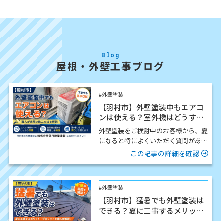
Blog
屋根・外壁工事ブログ
#外壁塗装
【羽村市】外壁塗装中もエアコ
ンは使える？室外機はどうす
る？職人が解説
外壁塗装をご検討中のお客様から、夏
になると特によくいただく質問があり
ます。 「工事中でもエアコンは使え
この記事の詳細を確認
ますか？」 結論からお伝…
#外壁塗装
【羽村市】猛暑でも外壁塗装は
できる？夏に工事するメリッ
ト・注意点を職人が解説