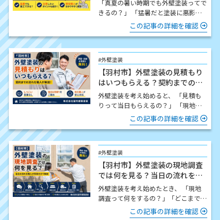
「真夏の暑い時期でも外壁塗装ってで
きるの？」 「猛暑だと塗装に悪影響
はないの？」 この時期になると、こ
この記事の詳細を確認
のようなご質問をいた…
#外壁塗装
【羽村市】外壁塗装の見積もり
はいつもらえる？契約までの流
れを職人が解説
外壁塗装を考え始めると、 「見積も
りって当日もらえるの？」 「現地調
査したら契約しないといけないの？」
この記事の詳細を確認
「どんな流れで進…
#外壁塗装
【羽村市】外壁塗装の現地調査
では何を見る？当日の流れを職
人が写真付きで解説
外壁塗装を考え始めたとき、 「現地
調査って何をするの？」「どこまで細
かく見てもらえるの？」「時間はどの
この記事の詳細を確認
くらいかかるの？」 この…