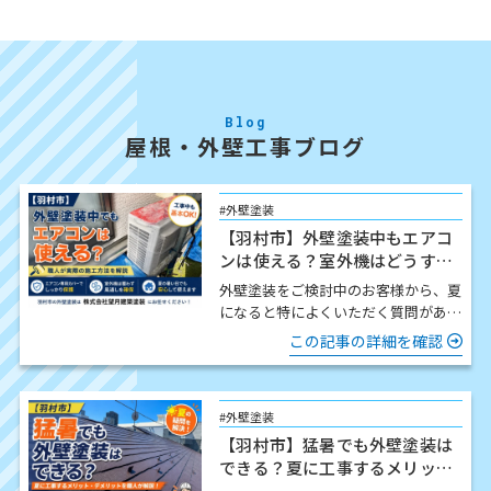
Blog
屋根・外壁工事ブログ
#外壁塗装
【羽村市】外壁塗装中もエアコ
ンは使える？室外機はどうす
る？職人が解説
外壁塗装をご検討中のお客様から、夏
になると特によくいただく質問があり
ます。 「工事中でもエアコンは使え
この記事の詳細を確認
ますか？」 結論からお伝…
#外壁塗装
【羽村市】猛暑でも外壁塗装は
できる？夏に工事するメリッ
ト・注意点を職人が解説