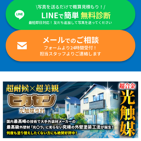
\写真を送るだけで概算見積もり！/
LINE
簡単
無料診断
で
最短即日対応！ 友だち追加して写真を送ってください
メール
ご相談
での
フォームより24時間受付！
担当スタッフよりご連絡します