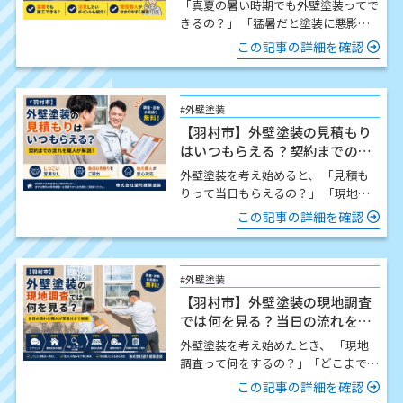
「真夏の暑い時期でも外壁塗装ってで
きるの？」 「猛暑だと塗装に悪影響
はないの？」 この時期になると、こ
この記事の詳細を確認
のようなご質問をいた…
#外壁塗装
【羽村市】外壁塗装の見積もり
はいつもらえる？契約までの流
れを職人が解説
外壁塗装を考え始めると、 「見積も
りって当日もらえるの？」 「現地調
査したら契約しないといけないの？」
この記事の詳細を確認
「どんな流れで進…
#外壁塗装
【羽村市】外壁塗装の現地調査
では何を見る？当日の流れを職
人が写真付きで解説
外壁塗装を考え始めたとき、 「現地
調査って何をするの？」「どこまで細
かく見てもらえるの？」「時間はどの
この記事の詳細を確認
くらいかかるの？」 この…