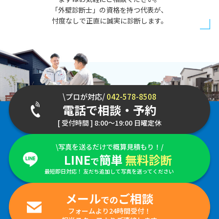
「外壁診断士」の資格を持つ代表が、
忖度なしで正直に誠実に診断します。
\プロが対応/
042-578-8508
電話で相談・予約
[ 受付時間 ] 8:00～19:00 日曜定休
\写真を送るだけで概算見積もり！/
LINE
簡単
無料診断
で
最短即日対応！ 友だち追加して写真を送ってください
メール
ご相談
での
フォームより24時間受付！