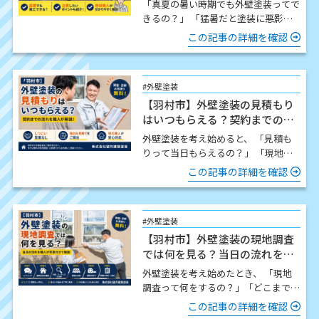
「真夏の暑い時期でも外壁塗装ってで
きるの？」 「猛暑だと塗装に悪影響
はないの？」 この時期になると、こ
この記事の詳細を確認
のようなご質問をいた…
#外壁塗装
【羽村市】外壁塗装の見積もり
はいつもらえる？契約までの流
れを職人が解説
外壁塗装を考え始めると、 「見積も
りって当日もらえるの？」 「現地調
査したら契約しないといけないの？」
この記事の詳細を確認
「どんな流れで進…
#外壁塗装
【羽村市】外壁塗装の現地調査
では何を見る？当日の流れを職
人が写真付きで解説
外壁塗装を考え始めたとき、 「現地
調査って何をするの？」「どこまで細
かく見てもらえるの？」「時間はどの
この記事の詳細を確認
くらいかかるの？」 この…