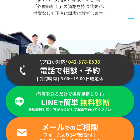
「外壁診断士」の資格を持つ代表が、
忖度なしで正直に誠実に診断します。
\プロが対応/
042-578-8508
電話で相談・予約
[ 受付時間 ] 8:00～19:00 日曜定休
\写真を送るだけで概算見積もり！/
LINE
簡単
無料診断
で
最短即日対応！ 友だち追加して写真を送ってください
メール
ご相談
での
フォームより24時間受付！