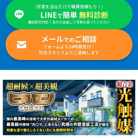
\写真を送るだけで概算見積もり！/
LINE
簡単
無料診断
で
最短即日対応！ 友だち追加して写真を送ってください
メール
ご相談
での
フォームより24時間受付！
担当スタッフよりご連絡します