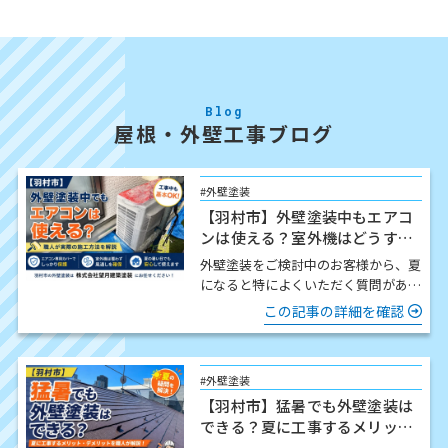
Blog
屋根・外壁工事ブログ
#外壁塗装
【羽村市】外壁塗装中もエアコ
ンは使える？室外機はどうす
る？職人が解説
外壁塗装をご検討中のお客様から、夏
になると特によくいただく質問があり
ます。 「工事中でもエアコンは使え
この記事の詳細を確認
ますか？」 結論からお伝…
#外壁塗装
【羽村市】猛暑でも外壁塗装は
できる？夏に工事するメリッ
ト・注意点を職人が解説