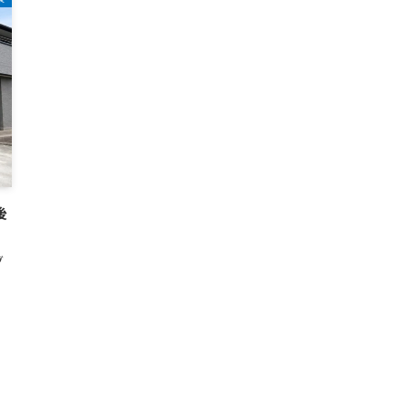
後
グ
。