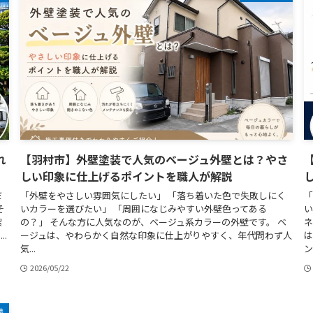
れ
【羽村市】外壁塗装で人気のベージュ外壁とは？やさ
しい印象に仕上げるポイントを職人が解説
だ
「外壁をやさしい雰囲気にしたい」 「落ち着いた色で失敗しにく
「
そ
いカラーを選びたい」 「周囲になじみやすい外壁色ってある
い
潔
の？」 そんな方に人気なのが、ベージュ系カラーの外壁です。 ベ
ネ
.
ージュは、やわらかく自然な印象に仕上がりやすく、年代問わず人
は
気...
ン.
2026/05/22
装