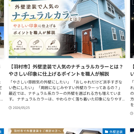
悔
【羽村市】外壁塗装で人気のナチュラルカラーとは？
やさしい印象に仕上げるポイントを職人が解説
た
「やさしい雰囲気の外壁にしたい」 「おしゃれだけど派手すぎな
「
定
い色にしたい」 「周囲になじみやすい外壁カラーってあるの？」
れ
印
最近では、ナチュラル系カラーの外壁を選ばれる方も増えていま
の
.
す。 ナチュラルカラーは、やわらかく落ち着いた印象になりやす...
方
を.
2026/05/25
装
外壁塗装