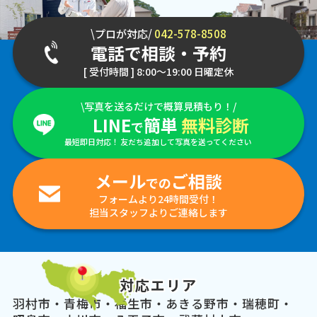
\プロが対応/
042-578-8508
電話で相談・予約
[ 受付時間 ] 8:00～19:00 日曜定休
\写真を送るだけで概算見積もり！/
LINE
簡単
無料診断
で
最短即日対応！ 友だち追加して写真を送ってください
メール
ご相談
での
フォームより24時間受付！
担当スタッフよりご連絡します
対応エリア
羽村市・青梅市・福生市・あきる野市・瑞穂町・