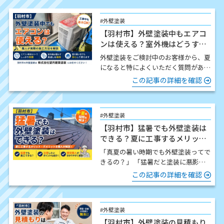
#外壁塗装
【羽村市】外壁塗装中もエアコ
ンは使える？室外機はどうす
る？職人が解説
外壁塗装をご検討中のお客様から、夏
になると特によくいただく質問があり
ます。 「工事中でもエアコンは使え
この記事の詳細を確認
ますか？」 結論からお伝…
#外壁塗装
【羽村市】猛暑でも外壁塗装は
できる？夏に工事するメリッ
ト・注意点を職人が解説
「真夏の暑い時期でも外壁塗装ってで
きるの？」 「猛暑だと塗装に悪影響
はないの？」 この時期になると、こ
この記事の詳細を確認
のようなご質問をいた…
#外壁塗装
【羽村市】外壁塗装の見積もり