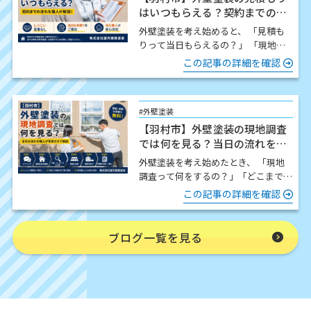
はいつもらえる？契約までの流
れを職人が解説
外壁塗装を考え始めると、 「見積も
りって当日もらえるの？」 「現地調
査したら契約しないといけないの？」
この記事の詳細を確認
「どんな流れで進…
#外壁塗装
【羽村市】外壁塗装の現地調査
では何を見る？当日の流れを職
人が写真付きで解説
外壁塗装を考え始めたとき、 「現地
調査って何をするの？」「どこまで細
かく見てもらえるの？」「時間はどの
この記事の詳細を確認
くらいかかるの？」 この…
ブログ一覧を見る