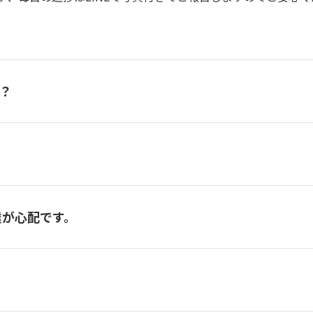
？
業が心配です。