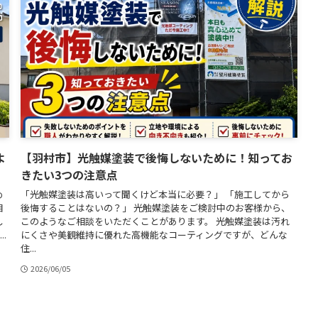
よ
【羽村市】光触媒塗装で後悔しないために！知ってお
きたい3つの注意点
め
「光触媒塗装は高いって聞くけど本当に必要？」 「施工してから
相
後悔することはないの？」 光触媒塗装をご検討中のお客様から、
し
このようなご相談をいただくことがあります。 光触媒塗装は汚れ
.
にくさや美観維持に優れた高機能なコーティングですが、どんな
住...
2026/06/05