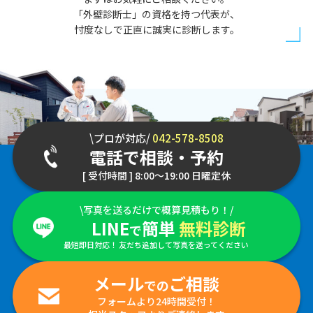
「外壁診断士」の資格を持つ代表が、
忖度なしで正直に誠実に診断します。
\プロが対応/
042-578-8508
電話で相談・予約
[ 受付時間 ] 8:00～19:00 日曜定休
\写真を送るだけで概算見積もり！/
LINE
簡単
無料診断
で
最短即日対応！ 友だち追加して写真を送ってください
メール
ご相談
での
フォームより24時間受付！