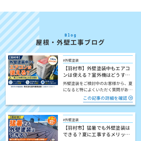
Blog
屋根・外壁工事ブログ
#外壁塗装
【羽村市】外壁塗装中もエアコ
ンは使える？室外機はどうす
る？職人が解説
外壁塗装をご検討中のお客様から、夏
になると特によくいただく質問があり
ます。 「工事中でもエアコンは使え
この記事の詳細を確認
ますか？」 結論からお伝…
#外壁塗装
【羽村市】猛暑でも外壁塗装は
できる？夏に工事するメリッ
ト・注意点を職人が解説