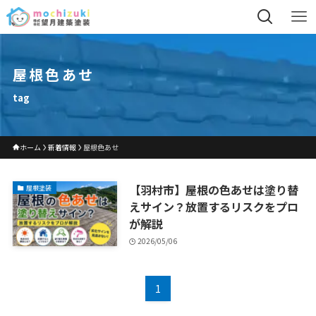
屋根色あせ
tag
ホーム
新着情報
屋根色あせ
【羽村市】屋根の色あせは塗り替
屋根塗装
えサイン？放置するリスクをプロ
が解説
2026/05/06
1