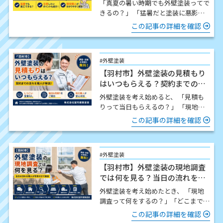
「真夏の暑い時期でも外壁塗装ってで
きるの？」 「猛暑だと塗装に悪影響
はないの？」 この時期になると、こ
この記事の詳細を確認
のようなご質問をいた…
#外壁塗装
【羽村市】外壁塗装の見積もり
はいつもらえる？契約までの流
れを職人が解説
外壁塗装を考え始めると、 「見積も
りって当日もらえるの？」 「現地調
査したら契約しないといけないの？」
この記事の詳細を確認
「どんな流れで進…
#外壁塗装
【羽村市】外壁塗装の現地調査
では何を見る？当日の流れを職
人が写真付きで解説
外壁塗装を考え始めたとき、 「現地
調査って何をするの？」「どこまで細
かく見てもらえるの？」「時間はどの
この記事の詳細を確認
くらいかかるの？」 この…