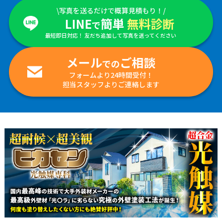
\写真を送るだけで概算見積もり！/
LINE
簡単
無料診断
で
最短即日対応！ 友だち追加して写真を送ってください
メール
ご相談
での
フォームより24時間受付！
担当スタッフよりご連絡します