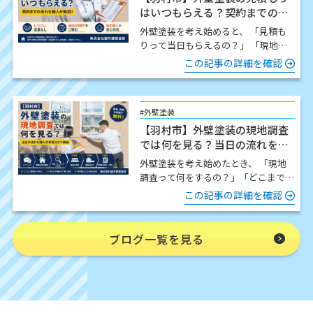
はいつもらえる？契約までの流
れを職人が解説
外壁塗装を考え始めると、 「見積も
りって当日もらえるの？」 「現地調
査したら契約しないといけないの？」
この記事の詳細を確認
「どんな流れで進…
#外壁塗装
【羽村市】外壁塗装の現地調査
では何を見る？当日の流れを職
人が写真付きで解説
外壁塗装を考え始めたとき、 「現地
調査って何をするの？」「どこまで細
かく見てもらえるの？」「時間はどの
この記事の詳細を確認
くらいかかるの？」 この…
ブログ一覧を見る