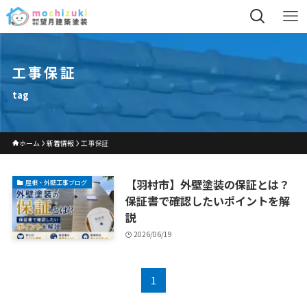
工事保証
tag
ホーム
新着情報
工事保証
【羽村市】外壁塗装の保証とは？
屋根・外壁工事ブログ
保証書で確認したいポイントを解
説
2026/06/19
1