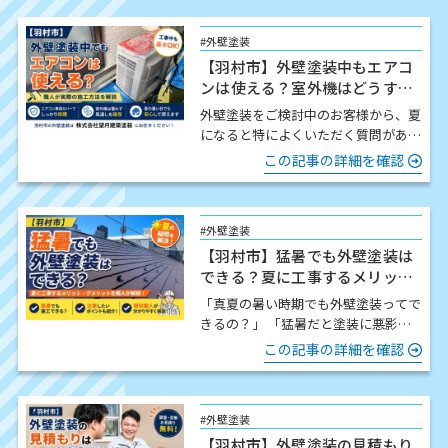
#外壁塗装
【羽村市】外壁塗装中もエアコ
ンは使える？室外機はどうす
る？職人が解説
外壁塗装をご検討中のお客様から、夏
になると特によくいただく質問があり
ます。 「工事中でもエアコンは使え
この記事の詳細を確認
ますか？」 結論からお伝…
#外壁塗装
【羽村市】猛暑でも外壁塗装は
できる？夏に工事するメリッ
ト・注意点を職人が解説
「真夏の暑い時期でも外壁塗装ってで
きるの？」 「猛暑だと塗装に悪影響
はないの？」 この時期になると、こ
この記事の詳細を確認
のようなご質問をいた…
#外壁塗装
【羽村市】外壁塗装の見積もり