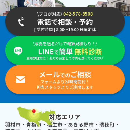
\プロが対応/
042-578-8508
電話で相談・予約
[ 受付時間 ] 8:00～19:00 日曜定休
\写真を送るだけで概算見積もり！/
LINE
簡単
無料診断
で
最短即日対応！ 友だち追加して写真を送ってください
メール
ご相談
での
フォームより24時間受付！
担当スタッフよりご連絡します
対応エリア
羽村市・青梅市・福生市・あきる野市・瑞穂町・