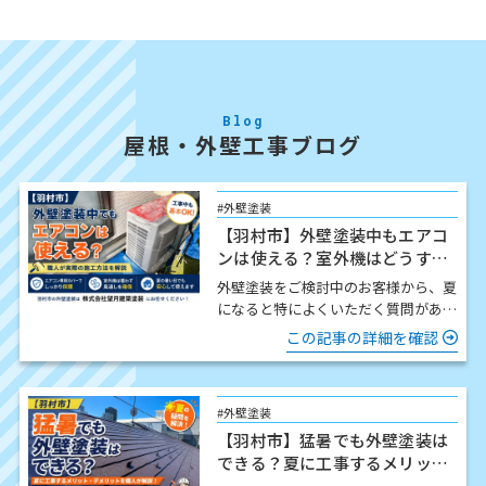
Blog
屋根・外壁工事ブログ
#外壁塗装
【羽村市】外壁塗装中もエアコ
ンは使える？室外機はどうす
る？職人が解説
外壁塗装をご検討中のお客様から、夏
になると特によくいただく質問があり
ます。 「工事中でもエアコンは使え
この記事の詳細を確認
ますか？」 結論からお伝…
#外壁塗装
【羽村市】猛暑でも外壁塗装は
できる？夏に工事するメリッ
ト・注意点を職人が解説