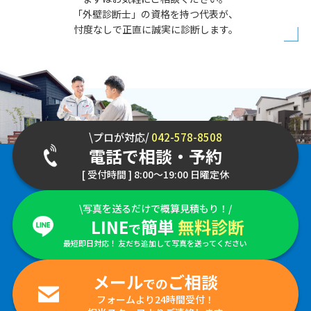
「外壁診断士」の資格を持つ代表が、
忖度なしで正直に誠実に診断します。
\プロが対応/
042-578-8508
電話で相談・予約
[ 受付時間 ] 8:00～19:00 日曜定休
\写真を送るだけで概算見積もり！/
LINE
簡単
無料診断
で
最短即日対応！ 友だち追加して写真を送ってください
メール
ご相談
での
フォームより24時間受付！