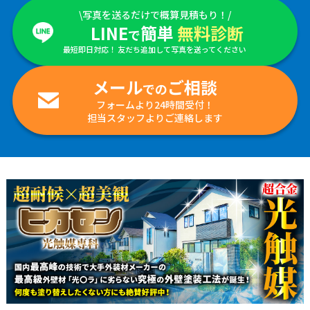
\写真を送るだけで概算見積もり！/
LINE
簡単
無料診断
で
最短即日対応！ 友だち追加して写真を送ってください
メール
ご相談
での
フォームより24時間受付！
担当スタッフよりご連絡します