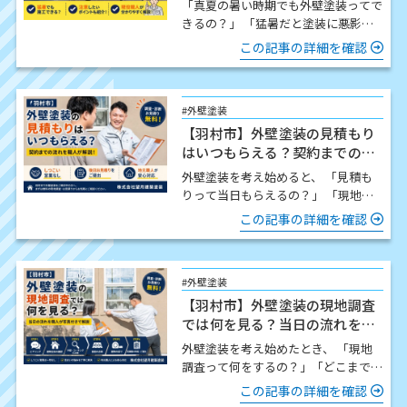
「真夏の暑い時期でも外壁塗装ってで
きるの？」 「猛暑だと塗装に悪影響
はないの？」 この時期になると、こ
この記事の詳細を確認
のようなご質問をいた…
#外壁塗装
【羽村市】外壁塗装の見積もり
はいつもらえる？契約までの流
れを職人が解説
外壁塗装を考え始めると、 「見積も
りって当日もらえるの？」 「現地調
査したら契約しないといけないの？」
この記事の詳細を確認
「どんな流れで進…
#外壁塗装
【羽村市】外壁塗装の現地調査
では何を見る？当日の流れを職
人が写真付きで解説
外壁塗装を考え始めたとき、 「現地
調査って何をするの？」「どこまで細
かく見てもらえるの？」「時間はどの
この記事の詳細を確認
くらいかかるの？」 この…