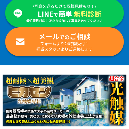
\写真を送るだけで概算見積もり！/
LINE
簡単
無料診断
で
最短即日対応！ 友だち追加して写真を送ってください
メール
ご相談
での
フォームより24時間受付！
担当スタッフよりご連絡します