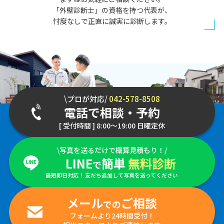
「外壁診断士」の資格を持つ代表が、
忖度なしで正直に誠実に診断します。
\プロが対応/
042-578-8508
電話で相談・予約
[ 受付時間 ] 8:00～19:00 日曜定休
\写真を送るだけで概算見積もり！/
LINE
簡単
無料診断
で
最短即日対応！ 友だち追加して写真を送ってください
メール
ご相談
での
フォームより24時間受付！