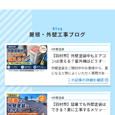
Blog
屋根・外壁工事ブログ
#外壁塗装
【羽村市】外壁塗装中もエアコ
ンは使える？室外機はどうす
る？職人が解説
外壁塗装をご検討中のお客様から、夏
になると特によくいただく質問があり
ます。 「工事中でもエアコンは使え
この記事の詳細を確認
ますか？」 結論からお伝…
#外壁塗装
【羽村市】猛暑でも外壁塗装は
できる？夏に工事するメリッ
ト・注意点を職人が解説