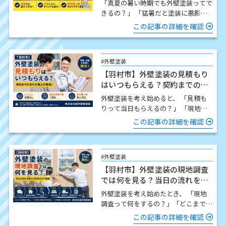
「真夏の暑い時期でも外壁塗装ってで
きるの？」 「猛暑だと塗装に悪影響
はないの？」 この時期になると、こ
この記事の詳細を確認
のようなご質問をいた…
#外壁塗装
【羽村市】外壁塗装の見積もり
はいつもらえる？契約までの流
れを職人が解説
外壁塗装を考え始めると、 「見積も
りって当日もらえるの？」 「現地調
査したら契約しないといけないの？」
この記事の詳細を確認
「どんな流れで進…
#外壁塗装
【羽村市】外壁塗装の現地調査
では何を見る？当日の流れを職
人が写真付きで解説
外壁塗装を考え始めたとき、 「現地
調査って何をするの？」「どこまで細
かく見てもらえるの？」「時間はどの
この記事の詳細を確認
くらいかかるの？」 この…