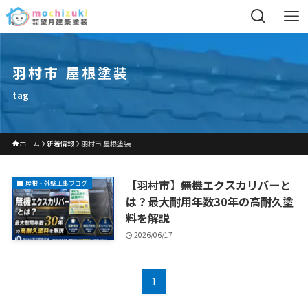
羽村市 屋根塗装
tag
ホーム
新着情報
羽村市 屋根塗装
【羽村市】無機エクスカリバーと
屋根・外壁工事ブログ
は？最大耐用年数30年の高耐久塗
料を解説
2026/06/17
1