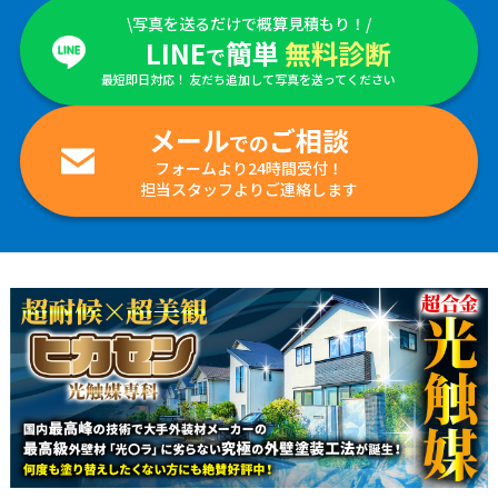
\写真を送るだけで概算見積もり！/
LINE
簡単
無料診断
で
最短即日対応！ 友だち追加して写真を送ってください
メール
ご相談
での
フォームより24時間受付！
担当スタッフよりご連絡します