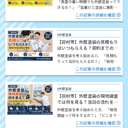
「真夏の暑い時期でも外壁塗装ってで
きるの？」 「猛暑だと塗装に悪影響
はないの？」 この時期になると、こ
この記事の詳細を確認
のようなご質問をいた…
#外壁塗装
【羽村市】外壁塗装の見積もり
はいつもらえる？契約までの流
れを職人が解説
外壁塗装を考え始めると、 「見積も
りって当日もらえるの？」 「現地調
査したら契約しないといけないの？」
この記事の詳細を確認
「どんな流れで進…
#外壁塗装
【羽村市】外壁塗装の現地調査
では何を見る？当日の流れを職
人が写真付きで解説
外壁塗装を考え始めたとき、 「現地
調査って何をするの？」「どこまで細
かく見てもらえるの？」「時間はどの
この記事の詳細を確認
くらいかかるの？」 この…