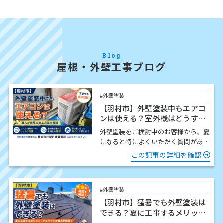
Blog
屋根・外壁工事ブログ
#外壁塗装
【羽村市】外壁塗装中もエアコ
ンは使える？室外機はどうす
る？職人が解説
外壁塗装をご検討中のお客様から、夏
になると特によくいただく質問があり
ます。 「工事中でもエアコンは使え
この記事の詳細を確認
ますか？」 結論からお伝…
#外壁塗装
【羽村市】猛暑でも外壁塗装は
できる？夏に工事するメリッ
ト・注意点を職人が解説