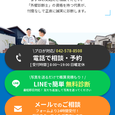
「外壁診断士」の資格を持つ代表が、
忖度なしで正直に誠実に診断します。
\プロが対応/
042-578-8508
電話で相談・予約
[ 受付時間 ] 8:00～19:00 日曜定休
\写真を送るだけで概算見積もり！/
LINE
簡単
無料診断
で
最短即日対応！ 友だち追加して写真を送ってください
メール
ご相談
での
フォームより24時間受付！