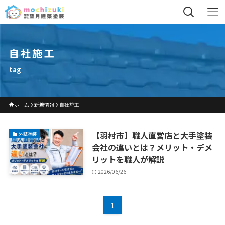
自社施工
tag
ホーム
新着情報
自社施工
【羽村市】職人直営店と大手塗装
外壁塗装
会社の違いとは？メリット・デメ
リットを職人が解説
2026/06/26
1