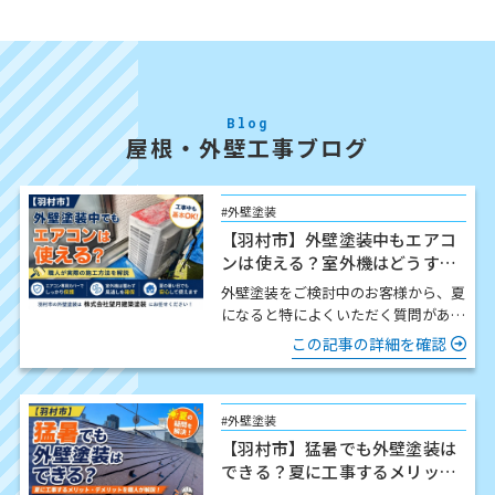
Blog
屋根・外壁工事ブログ
#外壁塗装
【羽村市】外壁塗装中もエアコ
ンは使える？室外機はどうす
る？職人が解説
外壁塗装をご検討中のお客様から、夏
になると特によくいただく質問があり
ます。 「工事中でもエアコンは使え
この記事の詳細を確認
ますか？」 結論からお伝…
#外壁塗装
【羽村市】猛暑でも外壁塗装は
できる？夏に工事するメリッ
ト・注意点を職人が解説