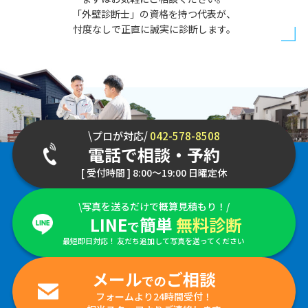
「外壁診断士」の資格を持つ代表が、
忖度なしで正直に誠実に診断します。
\プロが対応/
042-578-8508
電話で相談・予約
[ 受付時間 ] 8:00～19:00 日曜定休
\写真を送るだけで概算見積もり！/
LINE
簡単
無料診断
で
最短即日対応！ 友だち追加して写真を送ってください
メール
ご相談
での
フォームより24時間受付！