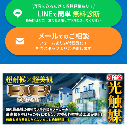
\写真を送るだけで概算見積もり！/
LINE
簡単
無料診断
で
最短即日対応！ 友だち追加して写真を送ってください
メール
ご相談
での
フォームより24時間受付！
担当スタッフよりご連絡します