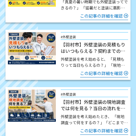
「真夏の暑い時期でも外壁塗装ってで
きるの？」 「猛暑だと塗装に悪影響
はないの？」 この時期になると、こ
この記事の詳細を確認
のようなご質問をいた…
#外壁塗装
【羽村市】外壁塗装の見積もり
はいつもらえる？契約までの流
れを職人が解説
外壁塗装を考え始めると、 「見積も
りって当日もらえるの？」 「現地調
査したら契約しないといけないの？」
この記事の詳細を確認
「どんな流れで進…
#外壁塗装
【羽村市】外壁塗装の現地調査
では何を見る？当日の流れを職
人が写真付きで解説
外壁塗装を考え始めたとき、 「現地
調査って何をするの？」「どこまで細
かく見てもらえるの？」「時間はどの
この記事の詳細を確認
くらいかかるの？」 この…