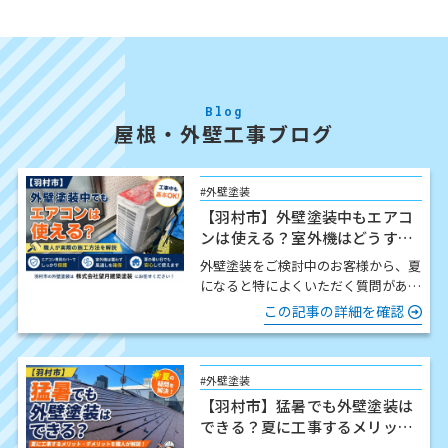
Blog
屋根・外壁工事ブログ
#外壁塗装
【羽村市】外壁塗装中もエアコ
ンは使える？室外機はどうす
る？職人が解説
外壁塗装をご検討中のお客様から、夏
になると特によくいただく質問があり
ます。 「工事中でもエアコンは使え
この記事の詳細を確認
ますか？」 結論からお伝…
#外壁塗装
【羽村市】猛暑でも外壁塗装は
できる？夏に工事するメリッ
ト・注意点を職人が解説