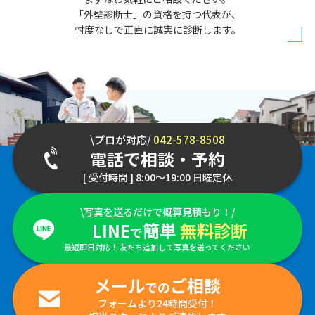
「外壁診断士」の資格を持つ代表が、
忖度なしで正直に誠実に診断します。
\プロが対応/
042-578-8508
電話で相談・予約
[ 受付時間 ] 8:00～19:00 日曜定休
\写真を送るだけで概算見積もり！/
LINE
簡単
無料診断
で
最短即日対応！ 友だち追加して写真を送ってください
メール
ご相談
での
フォームより24時間受付！