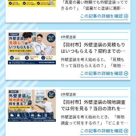
「真夏の暑い時期でも外壁塗装ってで
きるの？」 「猛暑だと塗装に悪影響
はないの？」 この時期になると、こ
この記事の詳細を確認
のようなご質問をいた…
#外壁塗装
【羽村市】外壁塗装の見積もり
はいつもらえる？契約までの流
れを職人が解説
外壁塗装を考え始めると、 「見積も
りって当日もらえるの？」 「現地調
査したら契約しないといけないの？」
この記事の詳細を確認
「どんな流れで進…
#外壁塗装
【羽村市】外壁塗装の現地調査
では何を見る？当日の流れを職
人が写真付きで解説
外壁塗装を考え始めたとき、 「現地
調査って何をするの？」「どこまで細
かく見てもらえるの？」「時間はどの
この記事の詳細を確認
くらいかかるの？」 この…