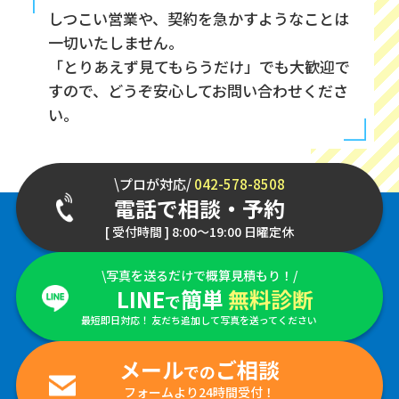
しつこい営業や、契約を急かすようなことは
一切いたしません。
「とりあえず見てもらうだけ」でも大歓迎で
すので、どうぞ安心してお問い合わせくださ
い。
\プロが対応/
042-578-8508
電話で相談・予約
[ 受付時間 ] 8:00～19:00 日曜定休
\写真を送るだけで概算見積もり！/
LINE
簡単
無料診断
で
最短即日対応！ 友だち追加して写真を送ってください
メール
ご相談
での
フォームより24時間受付！