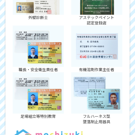
外壁診断士
アステックペイント
認定登録店
職長・安全衛生責任者
有機溶剤作業主任者
足場組立等特別教育
フルハーネス型
墜落制止用器具