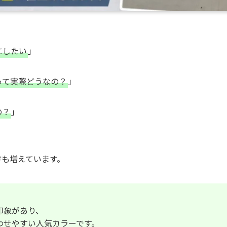
にしたい
」
って実際どうなの？
」
の？
」
方も増えています。
印象があり、
わせやすい人気カラーです。