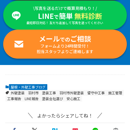
\写真を送るだけで概算見積もり！/
LINE
簡単
無料診断
で
最短即日対応！ 友だち追加して写真を送ってください
メール
ご相談
での
フォームより24時間受付！
担当スタッフよりご連絡します
屋根・外壁工事ブログ
外壁塗装
羽村市
塗装工事
羽村市外壁塗装
留守中工事
施工管理
工事報告
LINE報告
塗装会社選び
安心施工
よかったらシェアしてね！