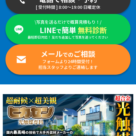
[ 受付時間 ] 8:00～19:00 日曜定休
\写真を送るだけで概算見積もり！/
LINE
簡単
無料診断
で
最短即日対応！ 友だち追加して写真を送ってください
メール
ご相談
での
フォームより24時間受付！
担当スタッフよりご連絡します