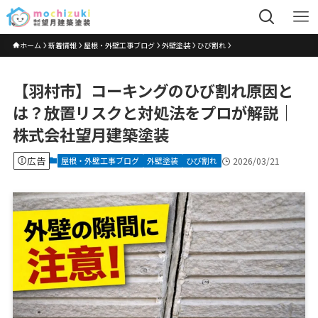
ホーム
新着情報
屋根・外壁工事ブログ
外壁塗装
ひび割れ
【羽村市】コーキングのひび割れ原因と
は？放置リスクと対処法をプロが解説｜
株式会社望月建築塗装
広告
屋根・外壁工事ブログ
外壁塗装
ひび割れ
2026/03/21