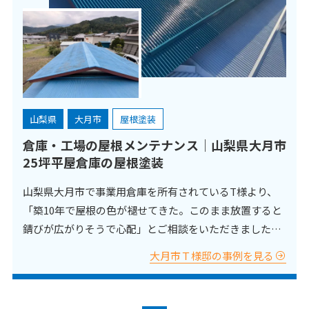
山梨県
大月市
屋根塗装
倉庫・工場の屋根メンテナンス｜山梨県大月市
25坪平屋倉庫の屋根塗装
山梨県大月市で事業用倉庫を所有されているT様より、
「築10年で屋根の色が褪せてきた。このまま放置すると
錆びが広がりそうで心配」とご相談をいただきました。
現地調査の結果、屋根材には表面の色褪せと、一部に初
大月市Ｔ様邸の事例を見る
期段階の錆びが確認されました。倉庫は住宅と違い、雨
漏りすると保管している物品や設備に大きな被害が出る
可能性が…