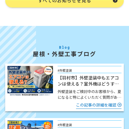
すべてのお知らせを見る
Blog
屋根・外壁工事ブログ
#外壁塗装
【羽村市】外壁塗装中もエアコ
ンは使える？室外機はどうす
る？職人が解説
外壁塗装をご検討中のお客様から、夏
になると特によくいただく質問があり
ます。 「工事中でもエアコンは使え
この記事の詳細を確認
ますか？」 結論からお伝…
#外壁塗装