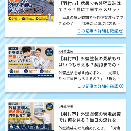
【羽村市】猛暑でも外壁塗装は
できる？夏に工事するメリッ
ト・注意点を職人が解説
「真夏の暑い時期でも外壁塗装ってで
きるの？」 「猛暑だと塗装に悪影響
はないの？」 この時期になると、こ
この記事の詳細を確認
のようなご質問をいた…
#外壁塗装
【羽村市】外壁塗装の見積もり
はいつもらえる？契約までの流
れを職人が解説
外壁塗装を考え始めると、 「見積も
りって当日もらえるの？」 「現地調
査したら契約しないといけないの？」
この記事の詳細を確認
「どんな流れで進…
#外壁塗装
【羽村市】外壁塗装の現地調査
では何を見る？当日の流れを職
人が写真付きで解説
外壁塗装を考え始めたとき、 「現地