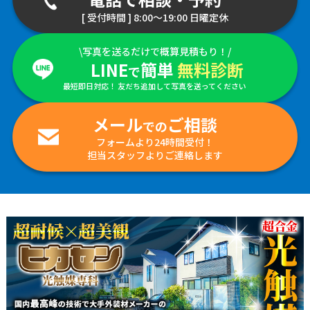
[ 受付時間 ] 8:00～19:00 日曜定休
\写真を送るだけで概算見積もり！/
LINE
簡単
無料診断
で
最短即日対応！ 友だち追加して写真を送ってください
メール
ご相談
での
フォームより24時間受付！
担当スタッフよりご連絡します