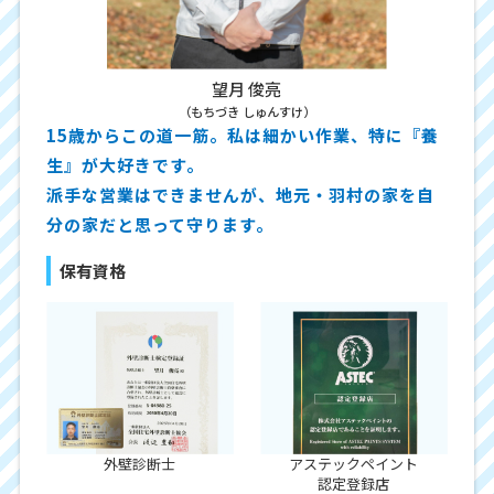
望月 俊亮
（もちづき しゅんすけ）
15歳からこの道一筋。私は細かい作業、特に『養
生』が大好きです。
派手な営業はできませんが、地元・羽村の家を自
分の家だと思って守ります。
保有資格
外壁診断士
アステックペイント
認定登録店