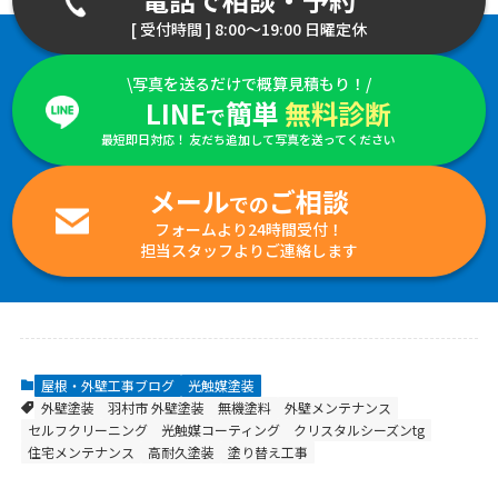
[ 受付時間 ] 8:00～19:00 日曜定休
\写真を送るだけで概算見積もり！/
LINE
簡単
無料診断
で
最短即日対応！ 友だち追加して写真を送ってください
メール
ご相談
での
フォームより24時間受付！
担当スタッフよりご連絡します
屋根・外壁工事ブログ
光触媒塗装
外壁塗装
羽村市 外壁塗装
無機塗料
外壁メンテナンス
セルフクリーニング
光触媒コーティング
クリスタルシーズンtg
住宅メンテナンス
高耐久塗装
塗り替え工事