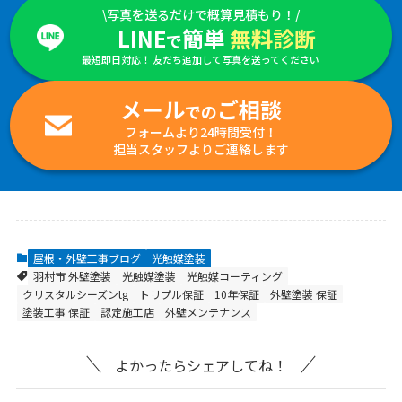
\写真を送るだけで概算見積もり！/
LINE
簡単
無料診断
で
最短即日対応！ 友だち追加して写真を送ってください
メール
ご相談
での
フォームより24時間受付！
担当スタッフよりご連絡します
屋根・外壁工事ブログ
光触媒塗装
羽村市 外壁塗装
光触媒塗装
光触媒コーティング
クリスタルシーズンtg
トリプル保証
10年保証
外壁塗装 保証
塗装工事 保証
認定施工店
外壁メンテナンス
よかったらシェアしてね！