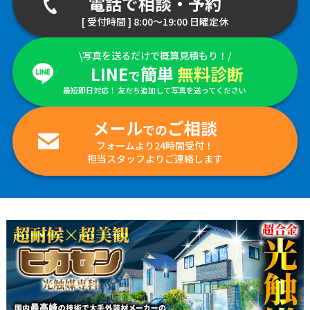
電話で相談・予約
[ 受付時間 ] 8:00～19:00 日曜定休
\写真を送るだけで概算見積もり！/
LINE
簡単
無料診断
で
最短即日対応！ 友だち追加して写真を送ってください
メール
ご相談
での
フォームより24時間受付！
担当スタッフよりご連絡します