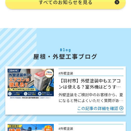
すべてのお知らせを見る
Blog
屋根・外壁工事ブログ
#外壁塗装
【羽村市】外壁塗装中もエアコ
ンは使える？室外機はどうす
る？職人が解説
外壁塗装をご検討中のお客様から、夏
になると特によくいただく質問があり
ます。 「工事中でもエアコンは使え
この記事の詳細を確認
ますか？」 結論からお伝…
#外壁塗装